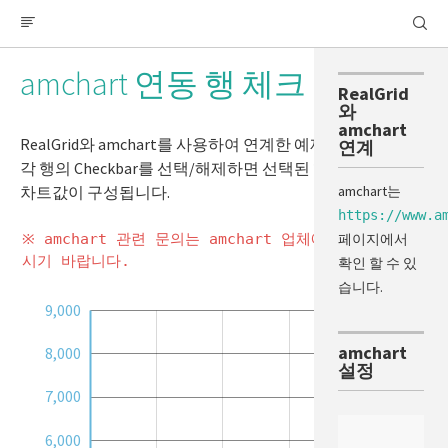
scrollMessage
엑셀 내보내기
RealGrid
amchart 연동 행 체크
RealPivot
Excel Export
RealGrid
Excel - Column Group
와
amchart
Excel - Row Group
RealGrid와 amchart를 사용하여 연계한 예제입니다.
연계
Excel - Column Merge
각 행의 Checkbar를 선택/해제하면 선택된 행의 데이터로
Excel - Merged Row Group
amchart는
차트값이 구성됩니다.
https://www.a
Excel - TreeView
페이지에서
※ amchart 관련 문의는 amchart 업체에 문의를 해주
Export DocumentTitle
시기 바랍니다.
확인 할 수 있
Excel - MultiExport
습니다.
ExportToCsv
,000
,000
,000
9,000
성능
amchart
8,000
설정
스크롤 성능 테스트
7,000
스크롤 성능 테스트 2
대량 데이터 불러오기
6,000