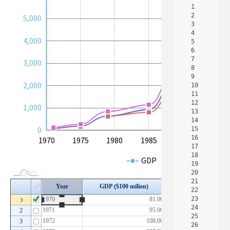
1

am4
이벤트
2

5,000
3

1,000
Event Order
4

4,000
5

Region Events
6

7

3,000
트리뷰(TREEVIEW)
8

9

트리뷰 데이터 모델
2,000
10

11

트리 구현 - Array 데이터
12

1,000
트리 구현 - JSON 데이터
13

14

트리 구현 - XML 데이터
0
15

16

1970
2015
1975
1980
1985
1990
1995
L
트리 구현 - CSV 데이터
17

jQuery ajax() 이용하기
18

GDP
GNI
P
19

트리뷰 Lazy Loading 구현
20

21

트리뷰 노드 조작하기
22

트리뷰의 특별한 체크박스
23

24

트리뷰에서 추가/수정/삭제
25

26

트리뷰 아이콘 컨트롤하기