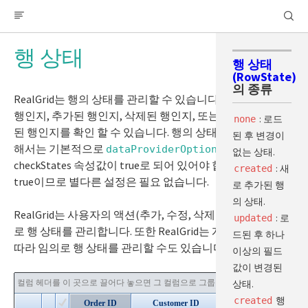
페이지 처리
그리드에서 페이징 처리
RealGrid
행 상태
RealPivot
그리드 편집
행 상태
데이터 추가 또는 삽입
(RowState)
의 종류
데이터 수정
RealGrid는 행의 상태를 관리할 수 있습니다. 이 행이 편집된
데이터 삭제
행인지, 추가된 행인지, 삭제된 행인지, 또는 추가된 후 삭제
: 로드
none
된 행인지를 확인 할 수 있습니다. 행의 상태를 관리하기 위
행 상태
된 후 변경이
해서는 기본적으로
의 속성중
dataProviderOptions
기본 편집기
없는 상태.
checkStates 속성값이 true로 되어 있어야 합니다. 기본값이
: 새
created
읽기 전용 컬럼
true이므로 별다른 설정은 필요 없습니다.
로 추가된 행
마스크 편집기
의 상태.
복사하기 / 붙여넣기
RealGrid는 사용자의 액션(추가, 수정, 삭제)에 따라 자동으
: 로
updated
동시선택 편집기
로 행 상태를 관리합니다. 또한 RealGrid는 개발자의 의도에
드된 후 하나
따라 임의로 행 상태를 관리할 수도 있습니다.
월 선택 달력
이상의 필드
주차 선택 달력
값이 변경된
상태.
문자 입력 제한
행
created