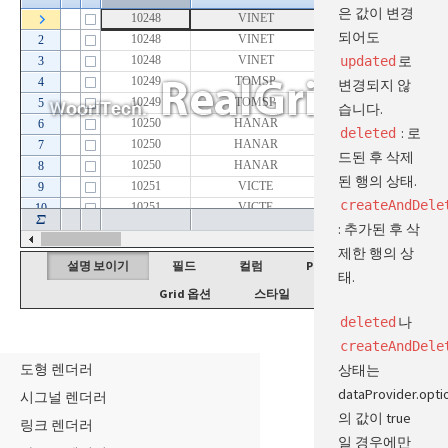
은 값이 변경
유효성 검사
되어도
컬럼 유효성 검사
로
updated
행 유효성 검사
변경되지 않
사용자 지정 컬럼 유효성 검사
습니다.
사용자 지정 행 유효성 검사
: 로
deleted
전체 유효성 검사
드된 후 삭제
된 행의 상태.
렌더러
createAndDele
: 추가된 후 삭
텍스트 렌더러
제한 행의 상
체크 렌더러
설명 보이기
필드
컬럼
Provider 옵션
태.
바 렌더러
Grid 옵션
스타일
이미지 렌더러
나
deleted
아이콘 렌더러
createAndDele
도형 렌더러
상태는
dataProvider.opti
시그널 렌더러
의 값이 true
링크 렌더러
일 경우에만