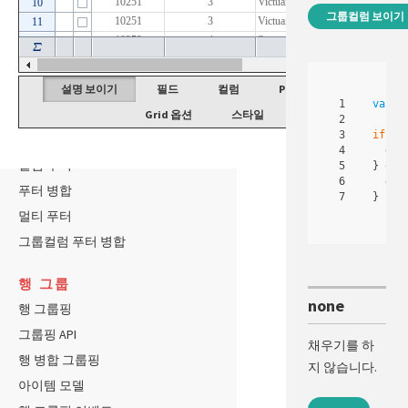
헤더와 푸터
그룹컬럼 보이기
헤더 높이
헤더 이미지 사용
헤더 체크박스 사용
설명 보이기
필드
컬럼
Provider 옵션
1

var
g
헤더 추가 문자열 사용
Grid 옵션
스타일
2

3

if
(
gr
상단 합계 표시
4

gri
컬럼 푸터
5

}
els
6

gri
푸터 병합
}
멀티 푸터
그룹컬럼 푸터 병합
행 그룹
none
행 그룹핑
그룹핑 API
채우기를 하
행 병합 그룹핑
지 않습니다.
아이템 모델