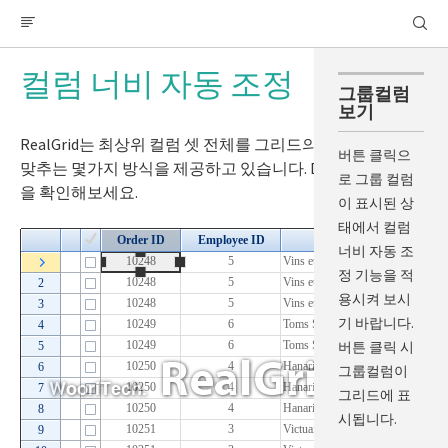
툴팁
엣지마크
RealGrid
컬럼 너비 자동 조정
RealPivot
컬럼
그룹컬럼
컬럼 만들기
보기
컬럼 속성 변경하기
RealGrid는 최상위 컬럼 셋 전체를 그리드의 너비에 채워서
버튼 클릭으
컬럼 그룹핑
맞추는 몇가지 방식을 제공하고 있습니다. DevBox에서 기능
로 그룹 컬럼
컬럼 레이아웃
을 확인해보세요.
이 표시된 상
컬럼 높이
태에서 컬럼
컬럼 이동
너비 자동 조
정 기능을 적
컬럼 너비 조정
용시켜 보시
컬럼 너비 자동 조정
기 바랍니다.
데이터 정렬(Sorting)
버튼 클릭 시
데이터 필터링(Filtering)
그룹컬럼이
행 높이 개별지정
그리드에 표
자동 필터링(Auto Filter)
시됩니다.