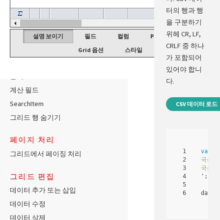
날짜 타입 필드
터의 행과 행
Subtypes
을 구분하기
위헤 CR, LF,
그리드의 값 가져오기
설명 보이기
필드
컬럼
Provider 옵션
CRLF 중 하나
그리드에 값 넣기
Grid 옵션
스타일
가 포함되어
새로운 행 추가
있어야 합니
롤백
다.
계산 필드
SearchItem
CSV 데이터 로드
그리드 행 숨기기
페이지 처리
1

var
d
그리드에서 페이징 처리
2

국산,국
3

국산,국
그리드 편집
4

'
;
5

데이터 추가 또는 삽입
dataP
데이터 수정
데이터 삭제