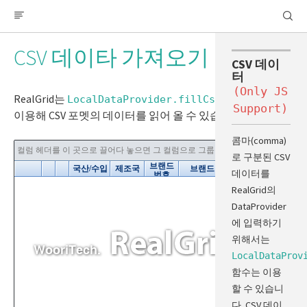
아이템 모델
행 그룹핑 이벤트
RealGrid
CSV 데이타 가져오기
RealPivot
데이터 가져오기
CSV 데이
Array 데이타 가져오기
터
(Only JS
JSON 데이타 가져오기
RealGrid는
함수를
LocalDataProvider.fillCsvData()
Support)
XML 데이타 가져오기
이용해 CSV 포멧의 데이터를 읽어 올 수 있습니다.
CSV 데이타 가져오기
콤마(comma)
필터 적용 데이타 가져오기
로 구분된 CSV
빈 행 채우기
데이터를
그리드 Lazy Loading 구현
RealGrid의
DataProvider
Provider 공유하기
에 입력하기
마스터 디테일 예
위해서는
LocalDataProv
데이터 관리
함수는 이용
데이터 타입
할 수 있습니
불린 타입 필드
다. CSV 데이